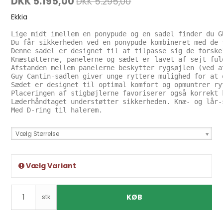
DKK 5.195,00
DKK 5.295,00
Ekkia
Lige midt imellem en ponypude og en sadel finder du G
Du får sikkerheden ved en ponypude kombineret med de 
Denne sadel er designet til at tilpasse sig de forske
Knæstøtterne, panelerne og sædet er lavet af sejt ful
Afstanden mellem panelerne beskytter rygsøjlen (ved a
Guy Cantin-sadlen giver unge ryttere mulighed for at 
Sædet er designet til optimal komfort og opmuntrer ry
Placeringen af ​​stigbøjlerne favoriserer også korrekt 
Læderhåndtaget understøtter sikkerheden. Knæ- og lår-
Vælg Størrelse
Vælg Variant
KØB
stk