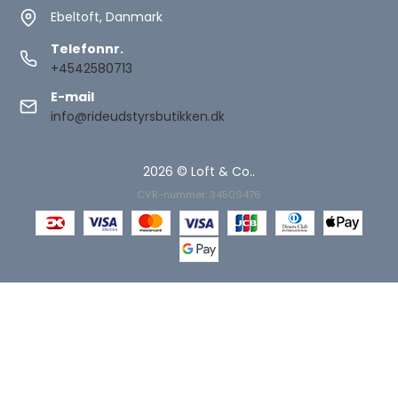
Ebeltoft, Danmark
Telefonnr.
+4542580713
E-mail
info@rideudstyrsbutikken.dk
2026 © Loft & Co..
CVR-nummer: 34509476