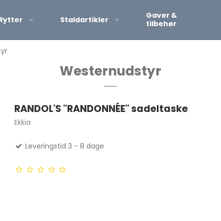
Gaver &
Rytter
Staldartikler
tilbehør
yr
Westernudstyr
Korte ridestøvle
Lange ridestøvl
Leggings
RANDOL'S "RANDONNÉE" sadeltaske
Ekkia
Leveringstid 3 - 8 dage