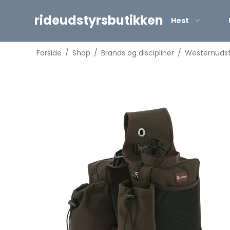
rideudstyrsbutikken
Hest
Forside
/
Shop
/
Brands og discipliner
/
Westernudst
Sadel tilbehør
eflekser
Piske
idehjelme
Sporer
ikkerhedsveste