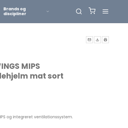
Brands og
discipliner
r
er
INGS MIPS
dehjelm mat sort
PS og integreret ventilationssystem.