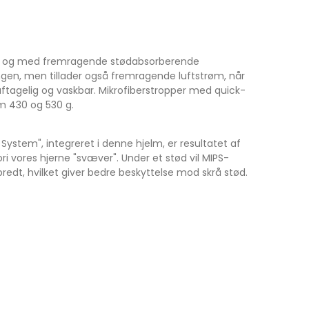
 let og med fremragende stødabsorberende
ringen, men tillader også fremragende luftstrøm, når
aftagelig og vaskbar. Mikrofiberstropper med quick-
lem 430 og 530 g.
stem", integreret i denne hjelm, er resultatet af
ri vores hjerne "svæver". Under et stød vil MIPS-
redt, hvilket giver bedre beskyttelse mod skrå stød.