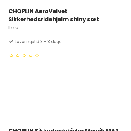
CHOPLIN AeroVelvet
Sikkerhedsridehjelm shiny sort
Ekkia
Leveringstid 3 - 8 dage
CHOPLIN Sikkerhedshjelm Meyrik MAT