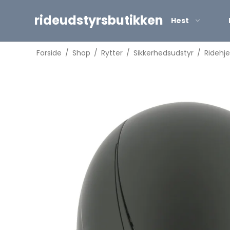
rideudstyrsbutikken
Hest
Forside
/
Shop
/
Rytter
/
Sikkerhedsudstyr
/
Ridehj
Sadel tilbehør
eflekser
Piske
idehjelme
Sporer
ikkerhedsveste