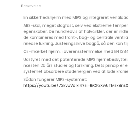
Beskrivelse
En sikkerhedshjelm med MIPS og integreret ventilat
ABS-skal, meget slagfast, selv ved ekstreme tempe
egenskaber. De hundredvis af halvcirkler, der er indl
de kombineres med front-, bag- og centrale ventilat
release lukning. Justeringsskive bagpå, så den kan tilp
CE-mærket hjelm, i overensstemmelse med EN 1384:2
Udstyret med det patenterede MIPS hjernebeskyttelse
næsten 20 års studier og forskning. Dets princip er e
systemet absorbere stødenergien ved at lade kraniet 
Sådan fungerer MIPS-systemet:
https://youtu.be/73kvuVo1xl4?si=RiCFxXw6TMsx9ns