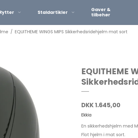
Gaver &
Rytter
Staldartikler
tilbehør
elme
/
EQUITHEME WINGS MIPS Sikkerhedsridehjelm mat sort
Korte ridestøvle
Lange ridestøvl
Leggings
EQUITHEME W
Sikkerhedsri
DKK 1.645,00
Ekkia
En sikkerhedshjelm med MI
Flot hjelm i mat sort.