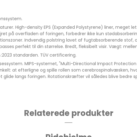
ionssystem.
raturer. High-density EPS (Expanded Polystyrene) liner, meget
ejret på overfladen af ​​foringen, forbedrer ikke kun stødabsorbe
ionszoner. Indvendig polstring lavet af fugtabsorberende stof, 
asses perfekt til din størrelse. Bredt, fleksibelt visir. Vægt: mel
023 standarden. TÜV certificering.
ssystem. MIPS-systemet, "Multi-Directional Impact Protection Sy
nkelt: at efterligne og spille rollen som cerebrospinalvæsken, hvo
glide langs foringen. Rotationskræfter vil således blive bedre sp
X
Relaterede produkter